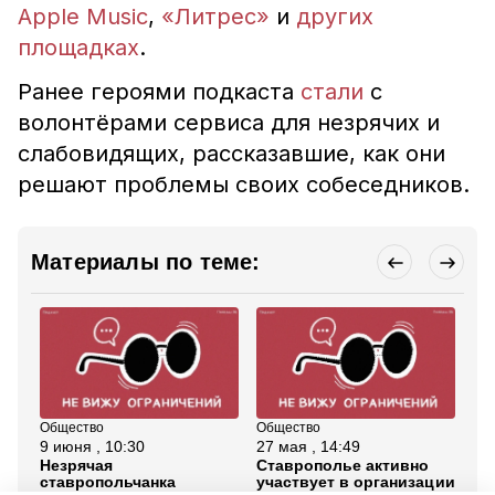
Apple Music
,
«Литрес»
и
других
площадках
.
Ранее героями подкаста
стали
с
волонтёрами сервиса для незрячих и
слабовидящих, рассказавшие, как они
решают проблемы своих собеседников.
Материалы по теме:
Общество
Общество
Об
9 июня , 10:30
27 мая , 14:49
15
Незрячая
Ставрополье активно
Уч
ставропольчанка
участвует в организации
Ст