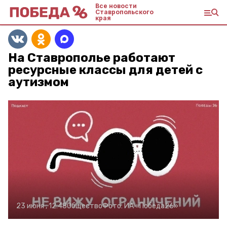
Все новости
Ставропольского
края
На Ставрополье работают
ресурсные классы для детей с
аутизмом
23 июня , 12:48
Общество
Фото:
ИА «Победа26»