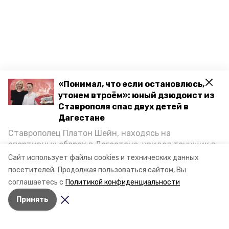
«Понимал, что если остановлюсь,
утонем втроём»: юный дзюдоист из
Ставрополя спас двух детей в
Дагестане
Ставрополец Платон Шейн, находясь на
спортивных сборах в Дегестане, увидел тонущих в
Каспийском море детей и бросился на помощь. По
Сайт использует файлы cookies и технических данных
возвращении домой, отважного мальчика
посетителей.
Продолжая пользоваться сайтом, Вы
пригласили в министерство образования края и
соглашаетесь с
Политикой конфиденциальности
наградили. Корреспондент «Победы26» пообщался
Принять
с юным героем.
Разделы
Новости