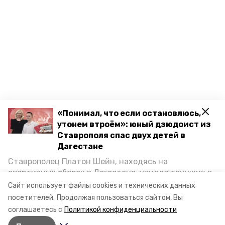
«Понимал, что если остановлюсь,
утонем втроём»: юный дзюдоист из
Ставрополя спас двух детей в
Дагестане
Ставрополец Платон Шейн, находясь на
спортивных сборах в Дегестане, увидел тонущих в
Каспийском море детей и бросился на помощь. По
Сайт использует файлы cookies и технических данных
возвращении домой, отважного мальчика
посетителей.
Продолжая пользоваться сайтом, Вы
пригласили в министерство образования края и
соглашаетесь с
Политикой конфиденциальности
наградили. Корреспондент «Победы26» пообщался