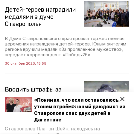
Детей-героев наградили
медалями в думе
Ставрополья
В Думе Ставропольского края прошла торжественная
церемония награждения детей-героев. Юным жителям
региона вручили медали «За проявленное мужество»,
передаёт корреспондент «Победы26».
30 октября 2023, 15:55
Вводить штрафы за
плевки на улицах в
«Понимал, что если остановлюсь,
Ставропольском крае
утонем втроём»: юный дзюдоист из
пока не планируют
Ставрополя спас двух детей в
Дагестане
В Ярославской области недавно приняли закон о
Ставрополец Платон Шейн, находясь на
запрете плевков в общественных местах. За такое