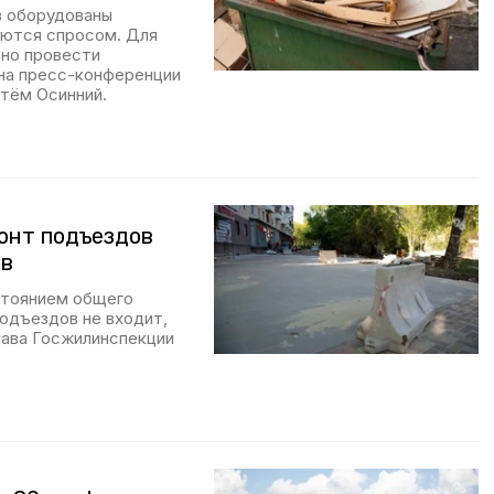
в оборудованы
уются спросом. Для
ьно провести
 на пресс-конференции
ртём Осинний.
онт подъездов
ов
стоянием общего
одъездов не входит,
лава Госжилинспекции