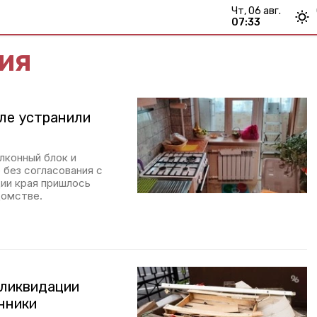
чт, 06 авг.
07:33
ия
ле устранили
лконный блок и
 без согласования с
ии края пришлось
домстве.
 ликвидации
нники