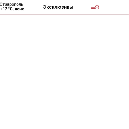
Ставрополь
Эксклюзивы
+
17
°С,
ясно