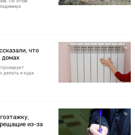
ний. Об этом
Владимира
ссказали, что
в домах
нтролирует
о делать и куда
гоэтажку,
трещащие из-за