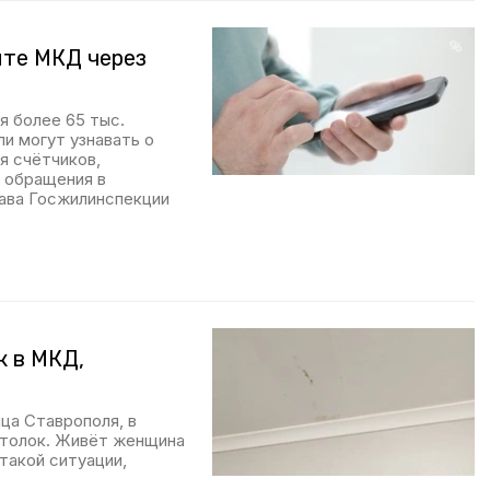
нте МКД через
 более 65 тыс.
и могут узнавать о
я счётчиков,
ь обращения в
ава Госжилинспекции
к в МКД,
ца Ставрополя, в
отолок. Живёт женщина
такой ситуации,