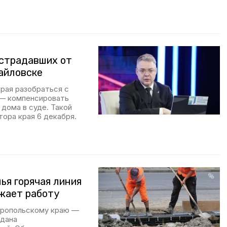
острадавших от
айловске
рая разобраться с
 — компенсировать
дома в суде. Такой
тора края 6 декабря.
ья горячая линия
лжает работу
вропольскому краю —
здана