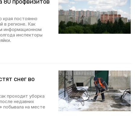
а 80 профвизитов
о края постоянно
 в регионе. Как
ом информационном
полгода инспекторы
яйки.
стят снег во
как проходит уборка
 после недавних
» побывала на месте