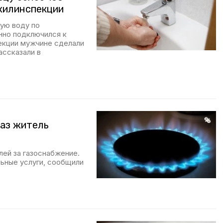
жилинспекции
ую воду по
нно подключился к
екции мужчине сделали
ассказали в
газ житель
лей за газоснабжение.
ьные услуги, сообщили