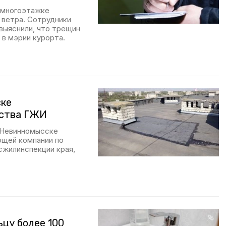
 многоэтажке
 ветра. Сотрудники
выяснили, что трещин
 в мэрии курорта.
ске
ьства ГЖИ
 Невинномысске
ющей компании по
сжилинспекции края,
цу более 100