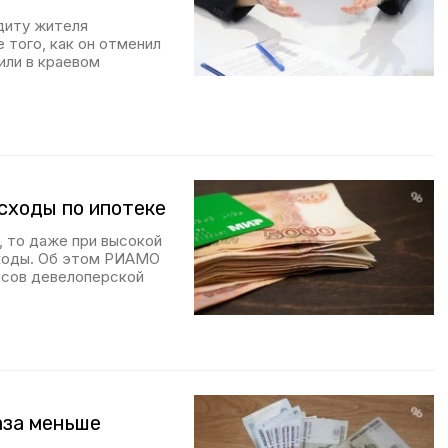
диту жителя
 того, как он отменил
или в краевом
асходы по ипотеке
, то даже при высокой
сходы. Об этом РИАМО
исов девелоперской
аза меньше