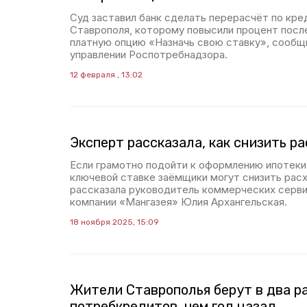
Суд заставил банк сделать перерасчёт по кре
Ставрополя, которому повысили процент после
платную опцию «Назначь свою ставку», сообщ
управлении Роспотребнадзора.
12 февраля , 13:02
Эксперт рассказала, как снизить р
Если грамотно подойти к оформлению ипотеки
ключевой ставке заёмщики могут снизить ра
рассказала руководитель коммерческих серв
компании «Мангазея» Юлия Архангельская.
18 ноября 2025, 15:09
Жители Ставрополья берут в два р
потребкредитов, чем год назад