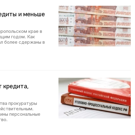
едиты и меньше
вропольском крае в
ущим годом. Как
ал более сдержаны в
т кредита,
тва прокуратуры
ействительным.
ины персональные
тво.