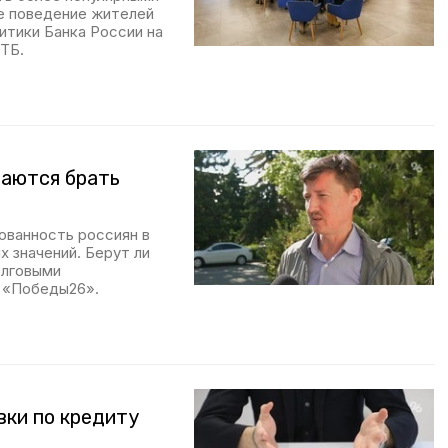
е поведение жителей
итики Банка России на
ТБ.
саются брать
ованность россиян в
х значений. Берут ли
олговыми
 «Победы26».
вки по кредиту