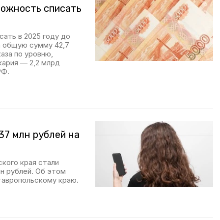
можность списать
сать в 2025 году до
а общую сумму 42,7
аза по уровню,
кария — 2,2 млрд
РФ.
37 млн рублей на
ского края стали
н рублей. Об этом
авропольскому краю.