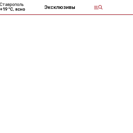
Ставрополь
Эксклюзивы
+
19
°С,
ясно