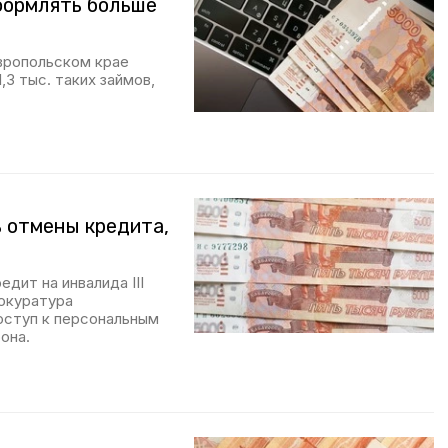
формлять больше
авропольском крае
,3 тыс. таких займов,
 отмены кредита,
дит на инвалида III
рокуратура
оступ к персональным
она.