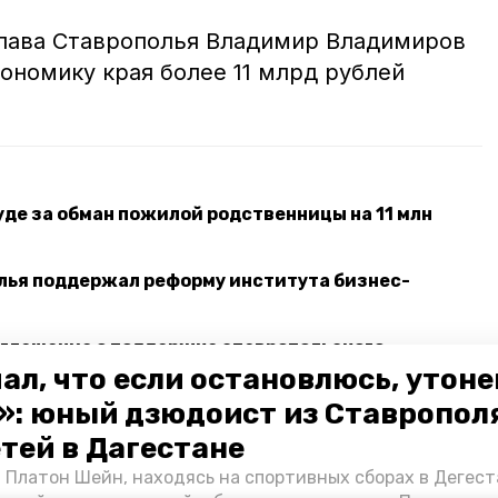
глава Ставрополья Владимир Владимиров
ономику края более 11 млрд рублей
уде за обман пожилой родственницы на 11 млн
лья поддержал реформу института бизнес-
оглашение о поддержке ставропольского
ал, что если остановлюсь, утон
»: юный дзюдоист из Ставропол
етей в Дагестане
рополь
 Платон Шейн, находясь на спортивных сборах в Дегест