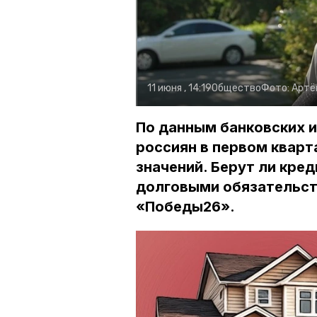
11 июня , 14:19
Общество
Фото:
Артё
По данным банковских 
россиян в первом кварт
значений. Берут ли кре
долговыми обязательст
«Победы26».