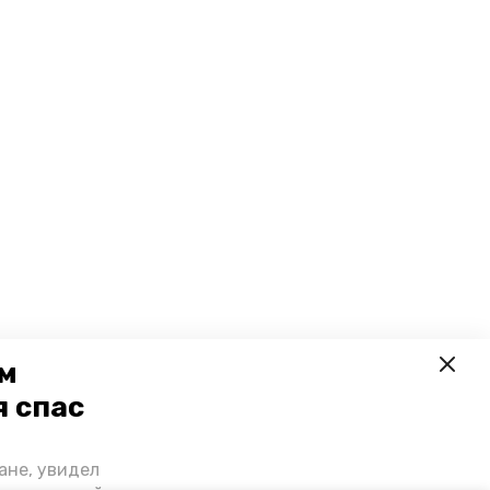
ем
я спас
ане, увидел