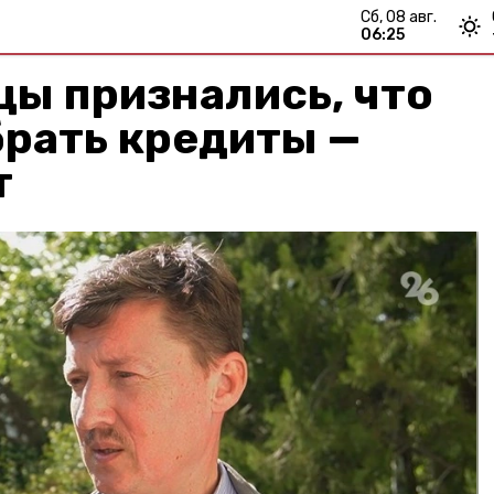
сб, 08 авг.
06:25
ы признались, что
брать кредиты —
т