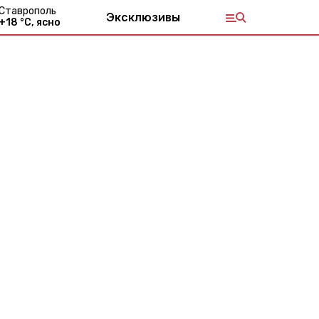
Ставрополь
Эксклюзивы
+
18
°С,
ясно