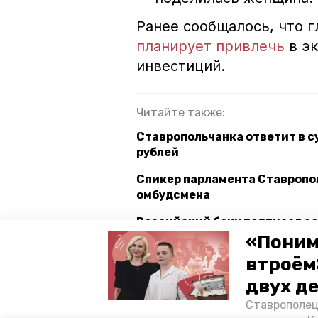
Ранее сообщалось, что 
планирует привлечь
в эк
инвестиций.
Читайте также:
Ставропольчанка ответит в с
рублей
Спикер парламента Ставропо
омбудсмена
Российский банк подписал с
агробизнеса
«Поним
втроём
двух д
кредит
ипотека
став
Ставрополец