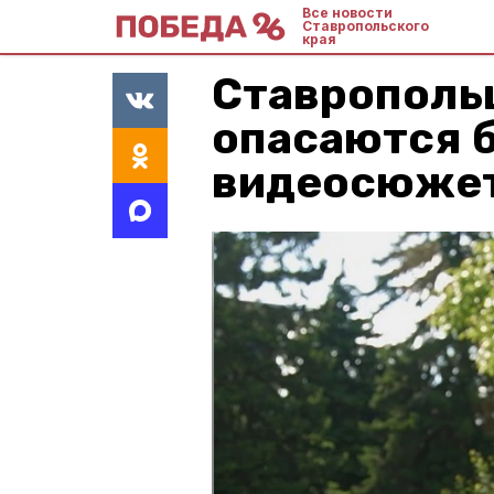
Все новости
Ставропольского
края
Ставропольц
опасаются 
видеосюже