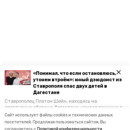
«Понимал, что если остановлюсь,
утонем втроём»: юный дзюдоист из
Ставрополя спас двух детей в
Дагестане
Ставрополец Платон Шейн, находясь на
Разделы
спортивных сборах в Дегестане, увидел тонущих в
Каспийском море детей и бросился на помощь. По
Новости
Сайт использует файлы cookies и технических данных
возвращении домой, отважного мальчика
посетителей.
Продолжая пользоваться сайтом, Вы
Статьи
пригласили в министерство образования края и
соглашаетесь с
Политикой конфиденциальности