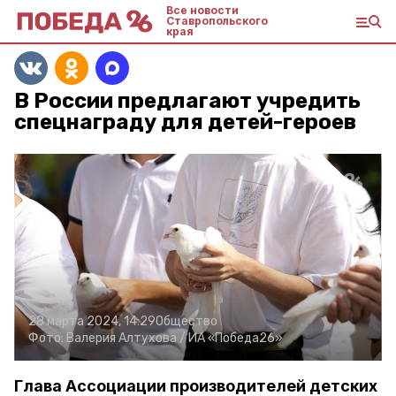
Все новости
Ставропольского
края
В России предлагают учредить
спецнаграду для детей-героев
28 марта 2024, 14:29
Общество
Фото:
Валерия Алтухова /
ИА «Победа26»
Глава Ассоциации производителей детских