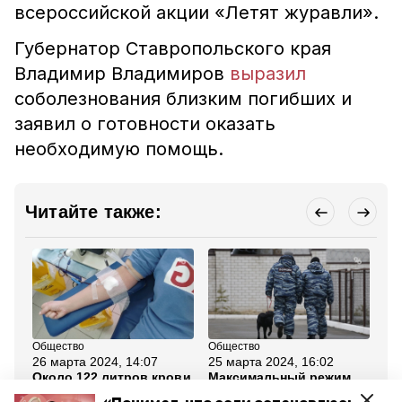
всероссийской акции «Летят журавли».
Губернатор Ставропольского края
Владимир Владимиров
выразил
соболезнования близким погибших и
заявил о готовности оказать
необходимую помощь.
Читайте также:
Общество
Общество
Об
26 марта 2024, 14:07
25 марта 2024, 16:02
25
Около 122 литров крови
Максимальный режим
Ми
сдали ставропольцы 23
безопасности ввели на
пр