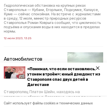
Гидрологическая обстановка на крупных реках
Ставрополья — Кубани, Егорлыке, Подкумке, Калаусе,
Куме — сейчас спокойная. На встрече с журналистами
в среду, 12 июля, министр природных ресурсов
Ставрополья Роман Коврыга сообщил, что цикличность
подъёма и опускания воды в них находится в пределах
нормы.
12 июля 2023, 13:25
Автомобилистов
предупредили о ливнях и
«Понимал, что если остановлюсь,
пылевых бурях на
утонем втроём»: юный дзюдоист из
дорогах Левокумского
Ставрополя спас двух детей в
округа
Дагестане
Ставрополец Платон Шейн, находясь на
Движение на трассе Кочубей — Нефтекумск —
спортивных сборах в Дегестане, увидел тонущих в
Зеленокумск — Минеральные Воды осложнено из-за
стихии. В одном районе наблюдаются пылевые бури, а в
Каспийском море детей и бросился на помощь. По
Сайт использует файлы cookies и технических данных
другом — сильный ливень, сообщают в