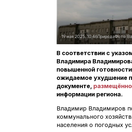
19 мая 2025, 10:46
Природа
Фото:
Ва
В соответствии с указо
Владимира Владимирова 
повышенной готовности.
ожидаемое ухудшение по
документе,
размещённ
информации региона.
Владимир Владимиров п
коммунального хозяйств
населения о погодных ус