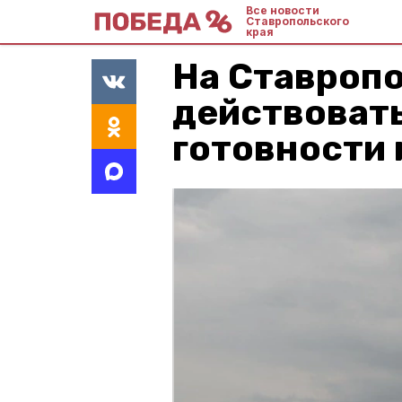
Все новости
Ставропольского
края
На Ставроп
действоват
готовности 