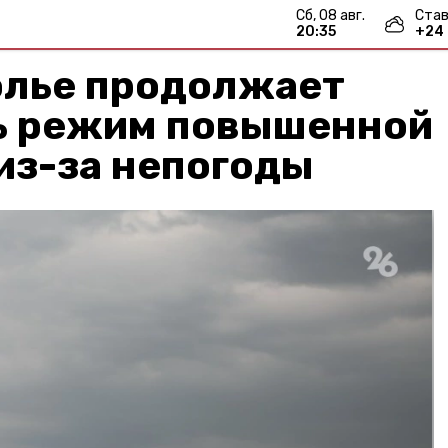
сб, 08 авг.
Став
20:35
+
24
олье продолжает
ь режим повышенной
из-за непогоды