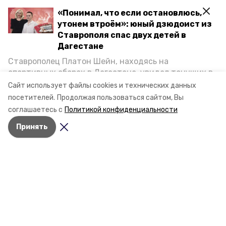
«Понимал, что если остановлюсь,
утонем втроём»: юный дзюдоист из
Ставрополя спас двух детей в
Дагестане
Ставрополец Платон Шейн, находясь на
спортивных сборах в Дегестане, увидел тонущих в
Каспийском море детей и бросился на помощь. По
Сайт использует файлы cookies и технических данных
возвращении домой, отважного мальчика
посетителей.
Продолжая пользоваться сайтом, Вы
пригласили в министерство образования края и
соглашаетесь с
Политикой конфиденциальности
наградили. Корреспондент «Победы26» пообщался
Разделы
Принять
с юным героем.
Новости
Статьи
Фоторепортажи
Видеосюжеты
Подкасты
Обращения в редакцию
Эксклюзивы