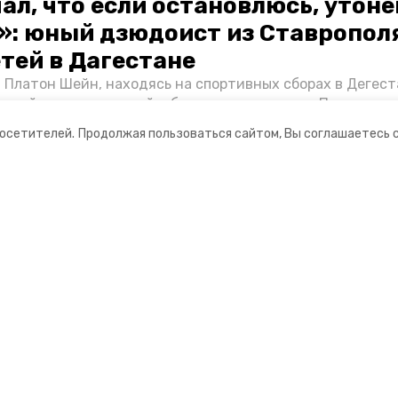
ал, что если остановлюсь, утон
»: юный дзюдоист из Ставропол
етей в Дагестане
 Платон Шейн, находясь на спортивных сборах в Дегест
аспийском море детей и бросился на помощь. По возвра
альчика пригласили в министерство образования края и
посетителей.
Продолжая пользоваться сайтом, Вы соглашаетесь 
нт «Победы26» пообщался с юным героем.
ании
Спецпроекты
ная информация
Хроники Победы
нты
Жить
о результатах деятельности
Фотопроект «Защитники»
информация об учреждении
Фотопроект «Жены и мамы ге
3D фестиваль ягод в Кислово
Выставка ВДНХ «Россия»
Большая семья
Наследники победителей