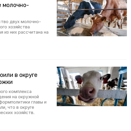
е молочно-
ство двух молочно-
ого хозяйства
я из них рассчитана на
оили в округе
ржки
ного комплекса
дения на окружной
формполитики главы и
и, что в округе
еских хозяйств.