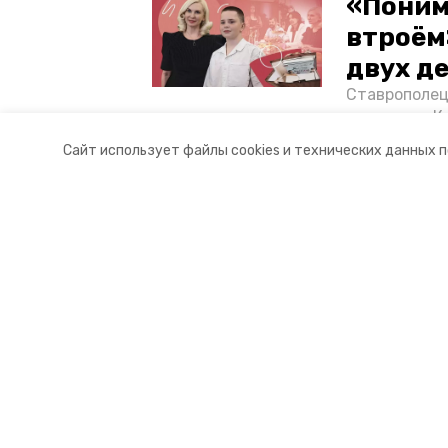
«Поним
втроём
двух д
Ставрополец
тонущих в К
отважного м
Сайт использует файлы cookies и технических данных 
Корреспонде
Разделы
О комп
Новости
Контакт
Статьи
Докуме
Фоторепортажи
Отчеты 
Видеосюжеты
Общая 
Подкасты
Тарифы
Обращения в редакцию
Эксклюзивы
Карточки