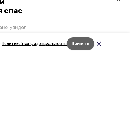
ем
я спас
ане, увидел
щении домой,
 наградили.
с
Политикой конфиденциальности
Принять
роев»
дске