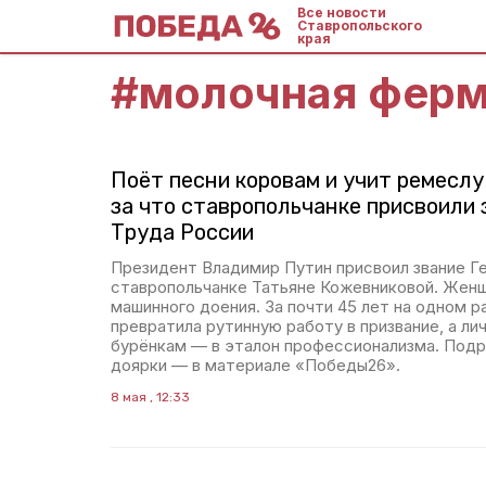
Все новости
Ставропольского
края
#
молочная фер
Поёт песни коровам и учит ремеслу
за что ставропольчанке присвоили 
Труда России
Президент Владимир Путин присвоил звание Г
ставропольчанке Татьяне Кожевниковой. Жен
машинного доения. За почти 45 лет на одном 
превратила рутинную работу в призвание, а ли
бурёнкам — в эталон профессионализма. Подр
доярки — в материале «Победы26».
8 мая , 12:33