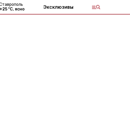
Ставрополь
Эксклюзивы
+
25
°С,
ясно