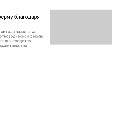
ферму благодаря
ри года назад стал
ивотноводческой фермы
егодня средства
 правительстве