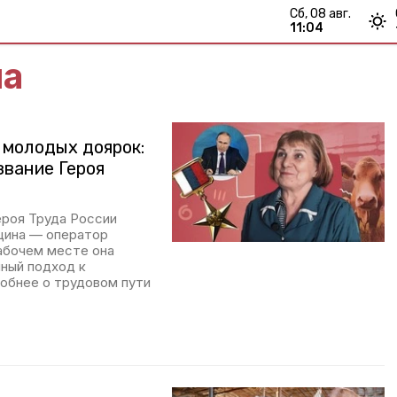
сб, 08 авг.
11:04
ма
 молодых доярок:
звание Героя
ероя Труда России
щина — оператор
рабочем месте она
чный подход к
обнее о трудовом пути