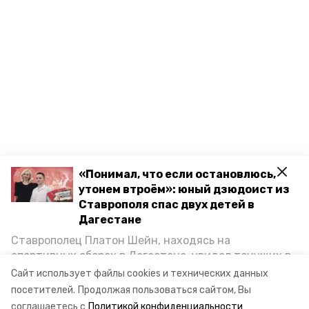
«Понимал, что если остановлюсь,
утонем втроём»: юный дзюдоист из
Ставрополя спас двух детей в
Дагестане
Ставрополец Платон Шейн, находясь на
спортивных сборах в Дегестане, увидел тонущих в
Каспийском море детей и бросился на помощь. По
Сайт использует файлы cookies и технических данных
возвращении домой, отважного мальчика
посетителей.
Продолжая пользоваться сайтом, Вы
пригласили в министерство образования края и
соглашаетесь с
Политикой конфиденциальности