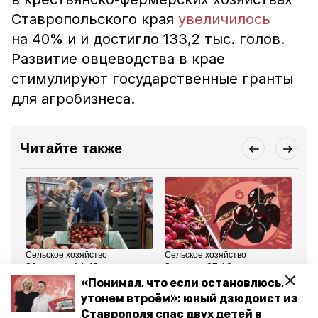
Ставропольского края
увеличилось
на 40% и и достигло 133,2 тыс. голов.
Развитие овцеводства в крае
стимулируют государственные гранты
для агробизнеса.
Читайте также
Сельское хозяйство
Сельское хозяйство
Сел
30 июня , 14:43
3 июля , 07:12
30
Глава Ставрополья: В
Как растят и снимают с
На
«Понимал, что если остановлюсь,
крае строят крупное
ветвей «королеву
са
утонем втроём»: юный дзюдоист из
фруктохранилище на 30
сада»: на Ставрополье
74
тыс. тонн
началась уборка
се
Ставрополя спас двух детей в