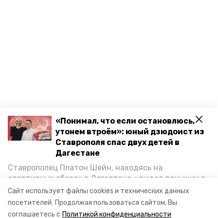
«Понимал, что если остановлюсь,
утонем втроём»: юный дзюдоист из
Ставрополя спас двух детей в
Дагестане
Ставрополец Платон Шейн, находясь на
спортивных сборах в Дегестане, увидел тонущих в
Каспийском море детей и бросился на помощь. По
Сайт использует файлы cookies и технических данных
Разделы
возвращении домой, отважного мальчика
посетителей.
Продолжая пользоваться сайтом, Вы
пригласили в министерство образования края и
Новости
соглашаетесь с
Политикой конфиденциальности