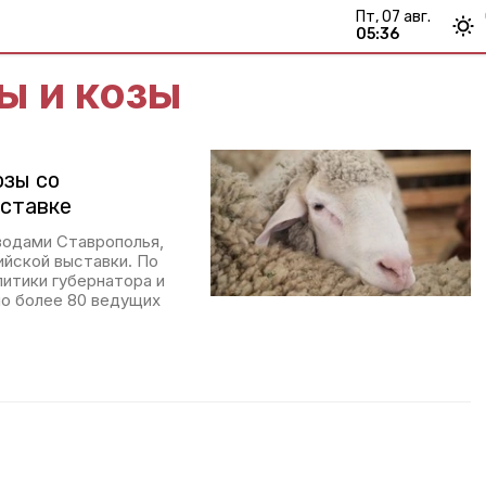
пт, 07 авг.
05:36
ы и козы
озы со
ыставке
водами Ставрополья,
ийской выставки. По
итики губернатора и
ло более 80 ведущих