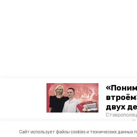
«Поним
втроём
двух д
Ставрополец
тонущих в К
отважного м
Сайт использует файлы cookies и технических данных 
Корреспонде