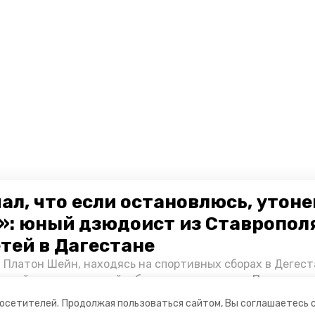
ал, что если остановлюсь, утон
»: юный дзюдоист из Ставропол
етей в Дагестане
 Платон Шейн, находясь на спортивных сборах в Дегест
аспийском море детей и бросился на помощь. По возвра
альчика пригласили в министерство образования края и
посетителей.
Продолжая пользоваться сайтом, Вы соглашаетесь 
нт «Победы26» пообщался с юным героем.