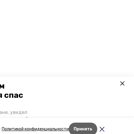
ем
я спас
ане, увидел
щении домой,
 наградили.
с
Политикой конфиденциальности
Принять