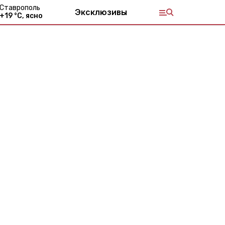
Ставрополь
Эксклюзивы
+
19
°С,
ясно