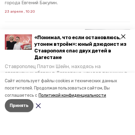
города Евгений Бакулин.
23 апреля , 10:20
20 апреля на
«Понимал, что если остановлюсь,
Ставрополье
утонем втроём»: юный дзюдоист из
Ставрополя спас двух детей в
температура воздуха
Дагестане
достигнет +16 градусов
Ставрополец Платон Шейн, находясь на
спортивных сборах в Дегестане, увидел тонущих в
На Ставрополье 20 апреля обещают облачную погоду и
температуру воздуха до +16 градусов, предупредили в
Каспийском море детей и бросился на помощь. По
Сайт использует файлы cookies и технических данных
МЧС России по краю со ссылкой на прогноз
возвращении домой, отважного мальчика
посетителей.
Продолжая пользоваться сайтом, Вы
Гидрометцентра.
пригласили в министерство образования края и
соглашаетесь с
Политикой конфиденциальности
наградили. Корреспондент «Победы26» пообщался
19 апреля , 19:36
Принять
с юным героем.
До +22 градусов
прогреется воздух на