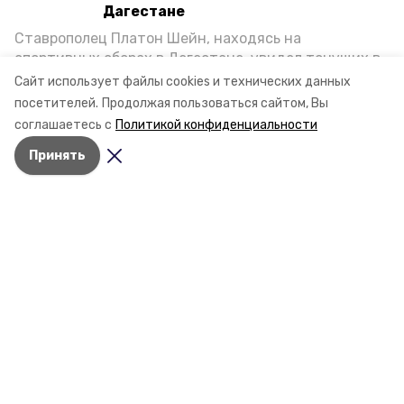
Дагестане
Ставрополец Платон Шейн, находясь на
спортивных сборах в Дегестане, увидел тонущих в
Каспийском море детей и бросился на помощь. По
Сайт использует файлы cookies и технических данных
возвращении домой, отважного мальчика
посетителей.
Продолжая пользоваться сайтом, Вы
пригласили в министерство образования края и
соглашаетесь с
Политикой конфиденциальности
Разделы
наградили. Корреспондент «Победы26» пообщался
Новости
Принять
с юным героем.
Статьи
Фоторепортажи
Видеосюжеты
Подкасты
Обращения в редакцию
Эксклюзивы
Карточки
Тесты
О компании