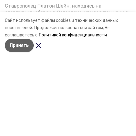
Ставрополец Платон Шейн, находясь на
спортивных сборах в Дегестане, увидел тонущих в
Каспийском море детей и бросился на помощь. По
Сайт использует файлы cookies и технических данных
возвращении домой, отважного мальчика
посетителей.
Продолжая пользоваться сайтом, Вы
пригласили в министерство образования края и
соглашаетесь с
Политикой конфиденциальности
наградили. Корреспондент «Победы26» пообщался
Разделы
Принять
с юным героем.
Новости
Статьи
Фоторепортажи
Видеосюжеты
Подкасты
Обращения в редакцию
Эксклюзивы
Карточки
Тесты
О компании