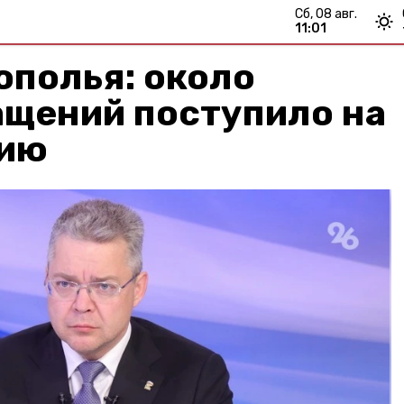
сб, 08 авг.
11:01
ополья: около
ащений поступило на
нию