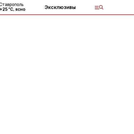
Ставрополь
Эксклюзивы
+
25
°С,
ясно