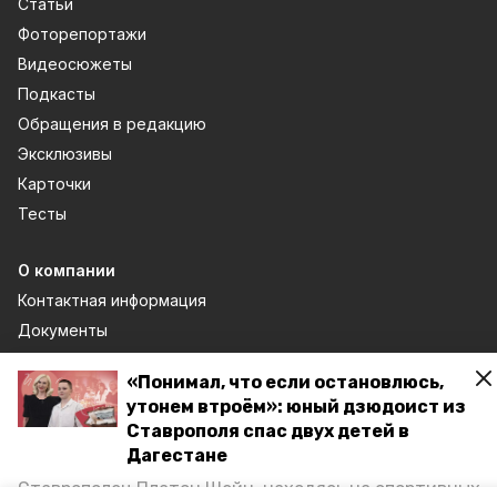
Статьи
Фоторепортажи
Видеосюжеты
Подкасты
Обращения в редакцию
Эксклюзивы
Карточки
Тесты
О компании
Контактная информация
Документы
Отчеты о результатах деятельности
«Понимал, что если остановлюсь,
Общая информация об учреждении
утонем втроём»: юный дзюдоист из
Тарифы
Ставрополя спас двух детей в
Дагестане
Спецпроекты
Ставрополец Платон Шейн, находясь на спортивных