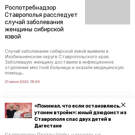
Роспотребнадзор
Ставрополья расследует
случай заболевания
женщины сибирской
язвой
Случай заболевания сибирской язвой выявили в
Изобильненском округе Ставропольского края.
Заболевшую женщину доставили в инфекционное
отделение местной больницы и оказали медицинскую
помощь.
21 июня 2022, 18:00
«Понимал, что если остановлюсь,
Роспотребнадзор
утонем втроём»: юный дзюдоист из
Ставрополья: где в крае
Ставрополя спас двух детей в
можно купаться
Дагестане
Ставрополец Платон Шейн, находясь на