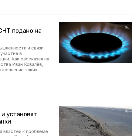
 СНТ подано на
ышленности и связи
 участие в
ции. Как рассказал на
мства Иван Ковалёв,
выполнение таких
 и установят
анки
я властей к проблеме