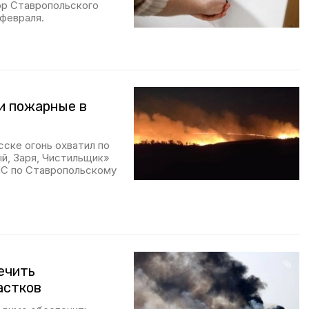
ор Ставропольского
 февраля.
ли пожарные в
сске огонь охватил по
й, Заря, Чистильщик»
МЧС по Ставропольскому
ечить
астков