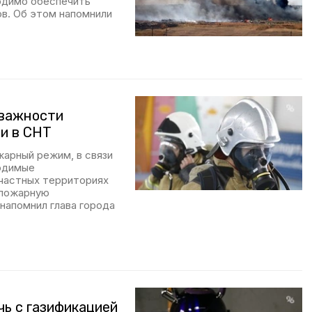
одимо обеспечить
в. Об этом напомнили
 важности
и в СНТ
арный режим, в связи
одимые
 частных территориях
 пожарную
напомнил глава города
чь с газификацией