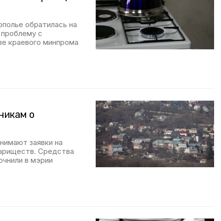
полье обратилась на
 проблему с
аве краевого минпрома
никам о
нимают заявки на
вариществ. Средства
очнили в мэрии