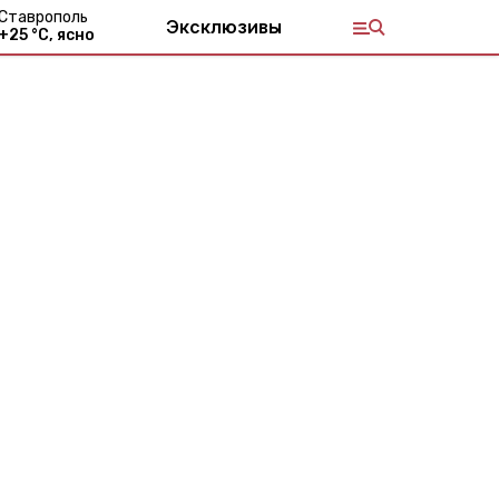
Ставрополь
Эксклюзивы
+
25
°С,
ясно