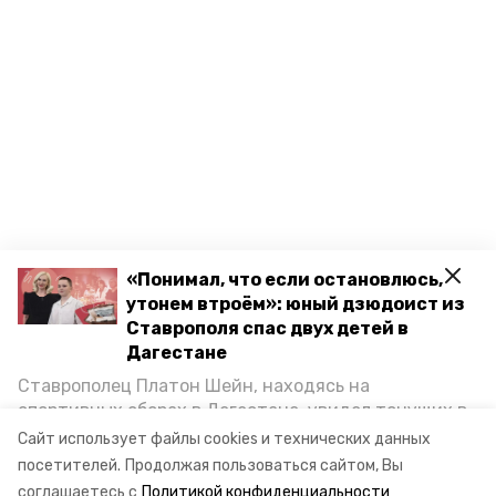
«Понимал, что если остановлюсь,
утонем втроём»: юный дзюдоист из
Ставрополя спас двух детей в
Дагестане
Ставрополец Платон Шейн, находясь на
спортивных сборах в Дегестане, увидел тонущих в
Каспийском море детей и бросился на помощь. По
Сайт использует файлы cookies и технических данных
возвращении домой, отважного мальчика
посетителей.
Продолжая пользоваться сайтом, Вы
пригласили в министерство образования края и
соглашаетесь с
Политикой конфиденциальности