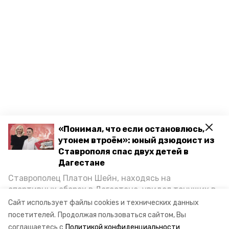
«Понимал, что если остановлюсь,
утонем втроём»: юный дзюдоист из
Ставрополя спас двух детей в
Дагестане
Ставрополец Платон Шейн, находясь на
спортивных сборах в Дегестане, увидел тонущих в
Каспийском море детей и бросился на помощь. По
Сайт использует файлы cookies и технических данных
возвращении домой, отважного мальчика
посетителей.
Продолжая пользоваться сайтом, Вы
пригласили в министерство образования края и
соглашаетесь с
Политикой конфиденциальности