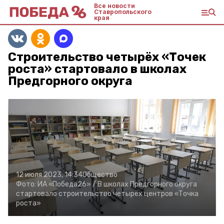
Все новости
Ставропольского
края
Строительство четырёх «Точек
роста» стартовало в школах
Предгорного округа
12 июля 2023, 14:34
Общество
Фото:
ИА «Победа26» /
В школах Предгорного округа
стартовало строительство четырёх центров «Точка
роста»