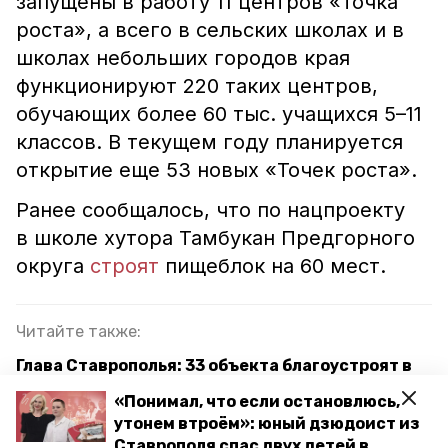
запущены в работу 11 центров «Точка
роста», а всего в сельских школах и в
школах небольших городов края
функционируют 220 таких центров,
обучающих более 60 тыс. учащихся 5–11
классов. В текущем году планируется
открытие еще 53 новых «Точек роста».
Ранее сообщалось, что по нацпроекту
в школе хутора Тамбукан Предгорного
округа
строят
пищеблок на 60 мест.
Читайте также:
Глава Ставрополья: 33 объекта благоустроят в
крае по нацпроекту в 2024 году
«Понимал, что если остановлюсь,
утонем втроём»: юный дзюдоист из
Новый ясельный корпус построят в Кисловодске
Ставрополя спас двух детей в
по регпрограмме