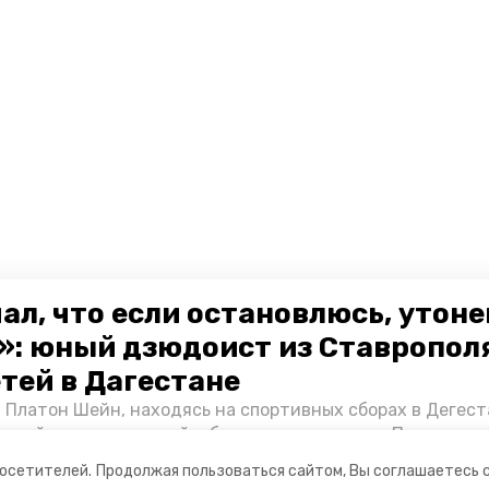
ал, что если остановлюсь, утон
»: юный дзюдоист из Ставропол
етей в Дагестане
 Платон Шейн, находясь на спортивных сборах в Дегест
аспийском море детей и бросился на помощь. По возвра
альчика пригласили в министерство образования края и
посетителей.
Продолжая пользоваться сайтом, Вы соглашаетесь 
нт «Победы26» пообщался с юным героем.