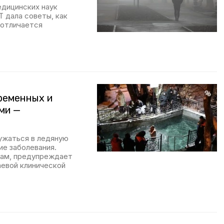
едицинских наук
 дала советы, как
 отличается
ременных и
ми —
ужаться в ледяную
ие заболевания.
мам, предупреждает
евой клинической