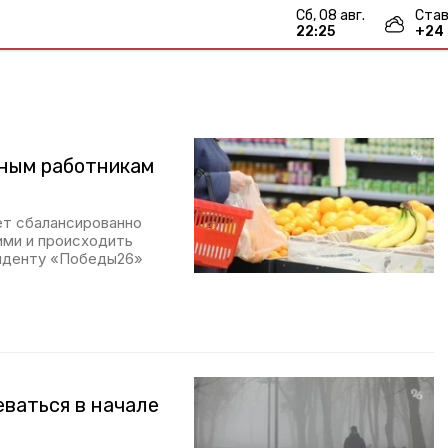
сб, 08 авг.
Став
22:25
+
24
сным работникам
ет сбалансированно
ими и происходить
нденту «Победы26»
еваться в начале