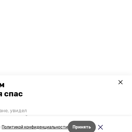
ем
я спас
ане, увидел
щении домой,
 наградили.
с
Политикой конфиденциальности
Принять