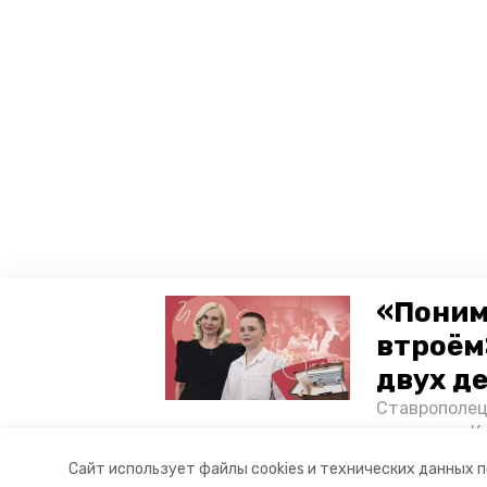
«Поним
втроём
двух д
Ставрополец
тонущих в К
отважного м
Сайт использует файлы cookies и технических данных 
Корреспонде