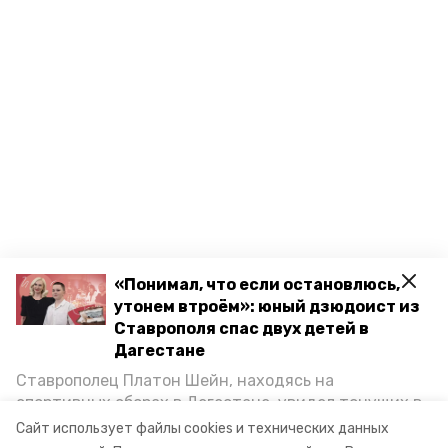
«Понимал, что если остановлюсь,
утонем втроём»: юный дзюдоист из
Ставрополя спас двух детей в
Дагестане
Ставрополец Платон Шейн, находясь на
спортивных сборах в Дегестане, увидел тонущих в
Каспийском море детей и бросился на помощь. По
Сайт использует файлы cookies и технических данных
возвращении домой, отважного мальчика