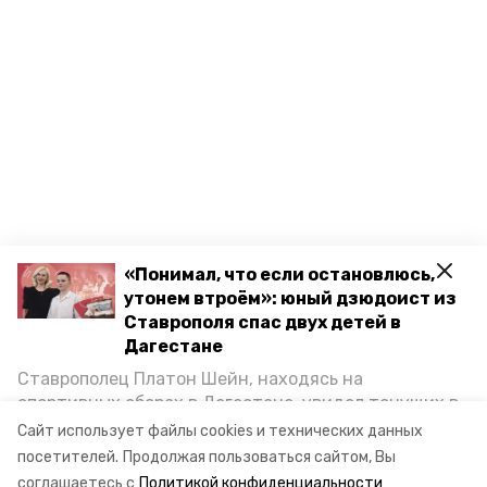
«Понимал, что если остановлюсь,
утонем втроём»: юный дзюдоист из
Ставрополя спас двух детей в
Дагестане
Ставрополец Платон Шейн, находясь на
спортивных сборах в Дегестане, увидел тонущих в
Каспийском море детей и бросился на помощь. По
Сайт использует файлы cookies и технических данных
возвращении домой, отважного мальчика
посетителей.
Продолжая пользоваться сайтом, Вы
пригласили в министерство образования края и
соглашаетесь с
Политикой конфиденциальности