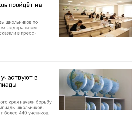
ов пройдёт на
ды школьников по
ком федеральном
сказали в пресс-
 участвуют в
мпиады
ого края начали борьбу
мпиады школьников.
т более 440 учеников,