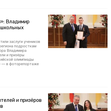
и»: Владимир
 школьных
тили заслуги учеников
 региона подросткам
тора Владимира
ели и призёры
сийской олимпиады
ее — в фоторепортаже
ителей и призёров
ов