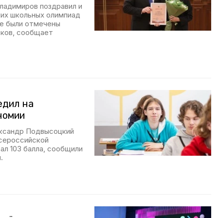
ладимиров поздравил и
ких школьных олимпиад
же были отмечены
тков, сообщает
едил на
номии
ександр Подвысоцкий
всероссийской
ал 103 балла, сообщили
.