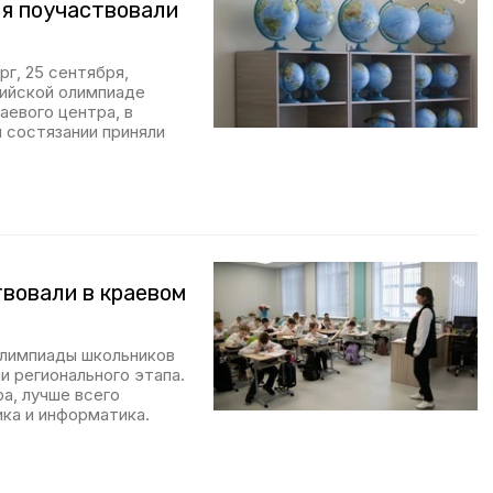
ля поучаствовали
рг, 25 сентября,
сийской олимпиаде
аевого центра, в
 состязании приняли
твовали в краевом
олимпиады школьников
и регионального этапа.
а, лучше всего
ка и информатика.