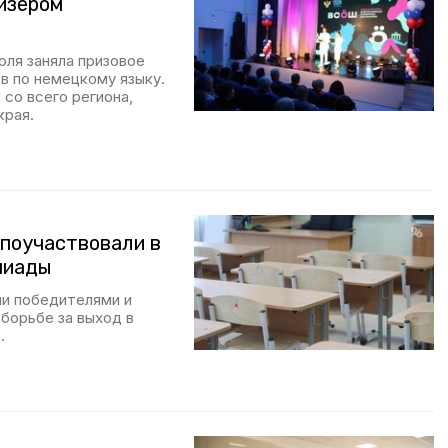
изёром
оля заняла призовое
в по немецкому языку.
 со всего региона,
края.
поучаствовали в
пиады
ли победителями и
борьбе за выход в
.