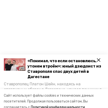
«Понимал, что если остановлюсь,
утонем втроём»: юный дзюдоист из
Ставрополя спас двух детей в
Дагестане
Ставрополец Платон Шейн, находясь на
спортивных сборах в Дегестане, увидел тонущих в
Каспийском море детей и бросился на помощь. По
Сайт использует файлы cookies и технических данных
возвращении домой, отважного мальчика
посетителей.
Продолжая пользоваться сайтом, Вы
пригласили в министерство образования края и
соглашаетесь с
Политикой конфиденциальности