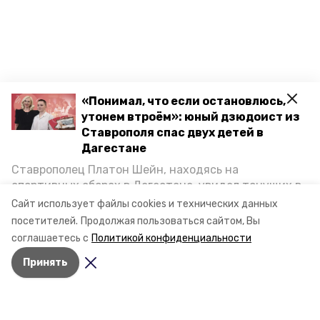
«Понимал, что если остановлюсь,
утонем втроём»: юный дзюдоист из
Ставрополя спас двух детей в
Дагестане
Ставрополец Платон Шейн, находясь на
спортивных сборах в Дегестане, увидел тонущих в
Каспийском море детей и бросился на помощь. По
Сайт использует файлы cookies и технических данных
возвращении домой, отважного мальчика
посетителей.
Продолжая пользоваться сайтом, Вы
пригласили в министерство образования края и
соглашаетесь с
Политикой конфиденциальности
наградили. Корреспондент «Победы26» пообщался
Принять
с юным героем.
Разделы
Новости