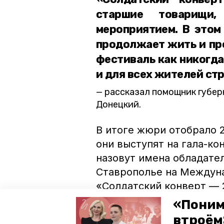
старшие товарищи,
мероприятием. В этом 
продолжает жить и пр
фестиваль как никогда
и для всех жителей ст
рассказал помощник губер
Донецкий.
В итоге жюри отобрало 
они выступят на гала-ко
назовут имена обладате
Ставрополье на Междуна
«Солдатский конверт — 2
«Поним
ставрополь
солдатский кон
втроём