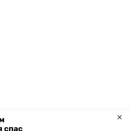
ем
я спас