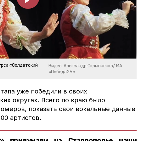
урса «Солдатский
Видео: Александр Скрыпченко/ ИА
«Победа26»
тапа уже победили в своих
ких округах. Всего по краю было
номеров, показать свои вокальные данные
200 артистов.
т» придумали на Ставрополье наши