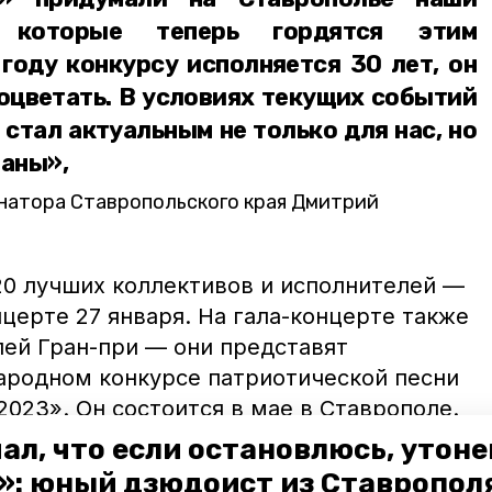
 которые теперь гордятся этим
году конкурсу исполняется 30 лет, он
оцветать. В условиях текущих событий
 стал актуальным не только для нас, но
раны»,
натора Ставропольского края Дмитрий
20 лучших коллективов и исполнителей —
нцерте 27 января. На гала-концерте также
лей Гран-при — они представят
родном конкурсе патриотической песни
023». Он состоится в мае в Ставрополе.
ал, что если остановлюсь, утон
верт
конкурс
репетиция
филармония
»: юный дзюдоист из Ставропол