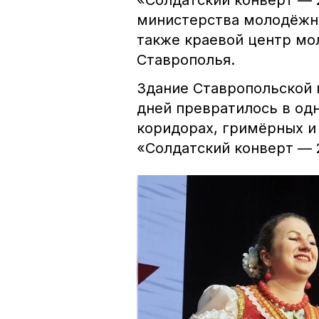
«Солдатский конверт — 
министерства молодёжно
также краевой центр м
Ставрополья.
Здание Ставропольской 
дней превратилось в од
коридорах, гримёрных и
«Солдатский конверт — 