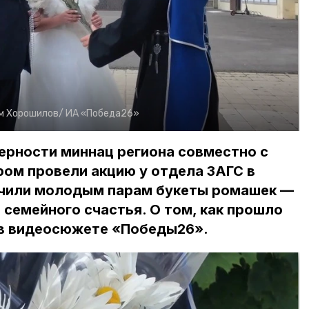
м Хорошилов/
ИА «Победа26»
верности миннац региона совместно с
ом провели акцию у отдела ЗАГС в
учили молодым парам букеты ромашек —
 семейного счастья. О том, как прошло
в видеосюжете «Победы26».