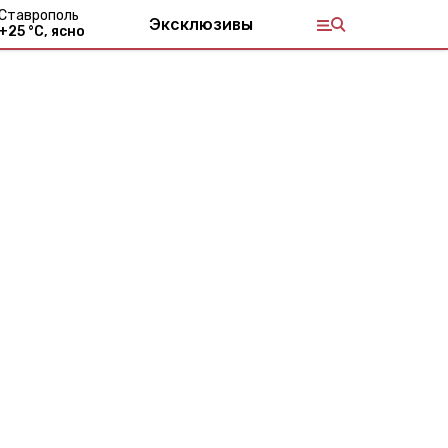
Ставрополь
Эксклюзивы
+
25
°С,
ясно