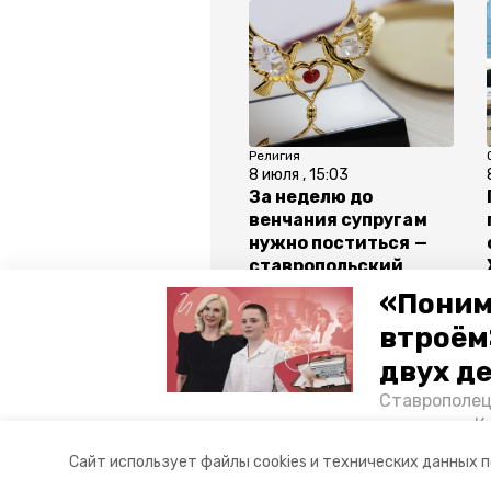
Религия
8 июля , 15:03
За неделю до
венчания супругам
нужно поститься —
ставропольский
иерей
«Поним
втроём
Все новости
двух д
Ставрополец
тонущих в К
казаки
загс
день сем
отважного м
Сайт использует файлы cookies и технических данных 
Корреспонде