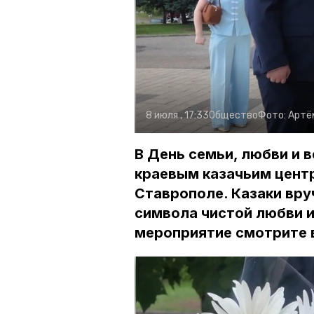
8 июля , 17:33
Общество
Фото:
Артё
В День семьи, любви и 
краевым казачьим центр
Ставрополе. Казаки вр
символа чистой любви и
мероприятие смотрите 