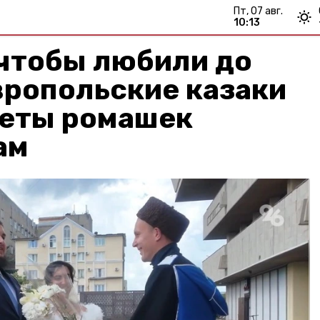
пт, 07 авг.
10:13
 чтобы любили до
вропольские казаки
кеты ромашек
ам