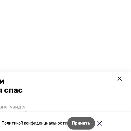
ем
я спас
ане, увидел
щении домой,
 наградили.
Лента новостей
с
Политикой конфиденциальности
Принять