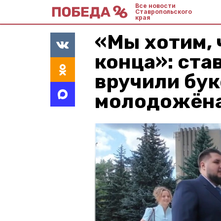
Все новости
Ставропольского
края
«Мы хотим,
конца»: ста
вручили бу
молодожён