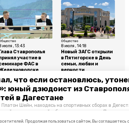
Общество
Общество
8 июля , 13:43
8 июля , 14:18
Глава Ставрополья
Новый ЗАГС открыли
принял участие в
в Пятигорске в День
семинаре ФАС в
семьи, любви и
Железноводске
верности
ал, что если остановлюсь, утон
»: юный дзюдоист из Ставропол
етей в Дагестане
 Платон Шейн, находясь на спортивных сборах в Дегест
аспийском море детей и бросился на помощь. По возвра
ьи, любви и верности
альчика пригласили в министерство образования края и
посетителей.
Продолжая пользоваться сайтом, Вы соглашаетесь 
нт «Победы26» пообщался с юным героем.