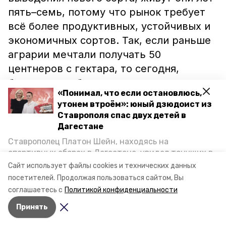
пять–семь, потому что рынок требует
всё более продуктивных, устойчивых и
экономичных сортов. Так, если раньше
аграрии мечтали получать 50
центнеров с гектара, то сегодня,
благодаря работе селекционеров, есть
«Понимал, что если остановлюсь,
сорта с урожайностью до 120–150
утонем втроём»: юный дзюдоист из
центнеров с гектара. И эти показатели
Ставрополя спас двух детей в
скоро тоже станут недостаточными, их
Дагестане
надо будет увеличивать,
Ставрополец Платон Шейн, находясь на
предупреждают эксперты.
спортивных сборах в Дегестане, увидел тонущих в
Каспийском море детей и бросился на помощь. По
Сайт использует файлы cookies и технических данных
возвращении домой, отважного мальчика
посетителей.
Продолжая пользоваться сайтом, Вы
пригласили в министерство образования края и
Читайте также:
соглашаетесь с
Политикой конфиденциальности
наградили. Корреспондент «Победы26» пообщался
Сенатор Митин отметил работу главы
Принять
с юным героем.
Ставрополья в аграрной отрасли