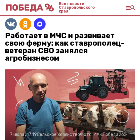
Все новости
Ставропольского
края
Работает в МЧС и развивает
свою ферму: как ставрополец-
ветеран СВО занялся
агробизнесом
7 июля , 17:19
Сельское хозяйство
Фото:
ИА «Победа26»