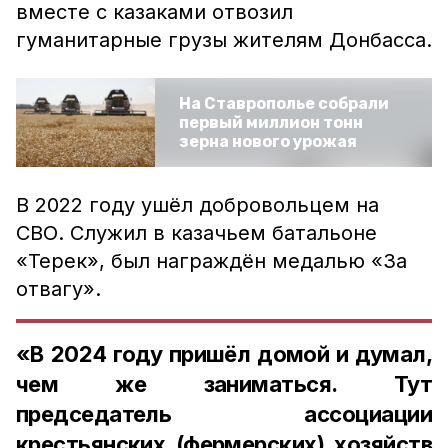
вместе с казаками отвозил
гуманитарные грузы жителям Донбасса.
На Ставрополье собрали
первый миллион тонн
зерна нового урожая
В 2022 году ушёл добровольцем на
СВО. Служил в казачьем батальоне
«Терек», был награждён медалью «За
отвагу».
«В 2024 году пришёл домой и думал,
чем же заниматься. Тут
председатель ассоциации
крестьянских (фермерских) хозяйств