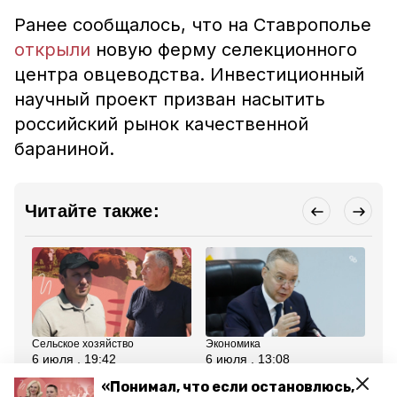
Ранее сообщалось, что на Ставрополье
открыли
новую ферму селекционного
центра овцеводства. Инвестиционный
научный проект
призван
насытит
ь
российский рынок качественной
бараниной.
Читайте также:
Сельское хозяйство
Экономика
Сел
6 июля , 19:42
6 июля , 13:08
4 
От клочка земли до
Губернатор
Пр
«Понимал, что если остановлюсь,
мясного кластера: как в
Ставрополья поручил
че