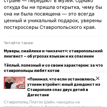
стране — передают в музеи. Однако
откуда бы ни пришла открытка, чему бы
она ни была посвящена — это всегда
ценный и уникальный подарок, уверены
посткроссеры Ставропольского края.
Читайте также:
Муверы, смайлики и «низачот»: ставропольский
лингвист — об угрозах языкам и их спасении
Тёплый, полезный и со своим характером: за что
ставропольцы любят котов
«Понимал, что если остановлюсь,
Собственный военно-морской флот: на
утонем втроём»: юный дзюдоист из
Ставрополье открылась выставка масштабного
Ставрополя спас двух детей в
судомоделизма
Дагестане
Ставрополец Платон Шейн, находясь на
ставропольский край
посткроссинг