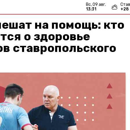
вс, 09 авг.
Став
13:31
+
28
пешат на помощь: кто
ится о здоровье
ов ставропольского