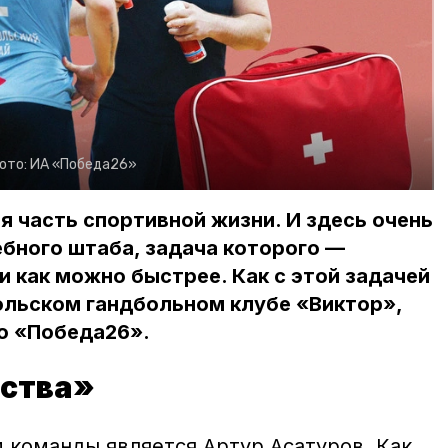
ото:
ИА «Победа26»
 часть спортивной жизни. И здесь очень
ебного штаба, задача которого —
и как можно быстрее. Как с этой задачей
ольском гандбольном клубе «Виктор»,
о «Победа26».
нства»
м команды является Артур Асатуров. Как