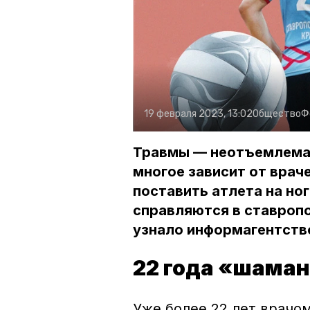
19 февраля 2023, 13:02
Общество
Ф
Травмы — неотъемлемая
многое зависит от врач
поставить атлета на ног
справляются в ставроп
узнало информагентств
22 года «шама
Уже более 22 лет врачо