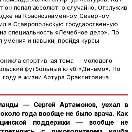
рт он попал абсолютно случайно. Отслужив
лодке на Краснознаменном Северном
пил в Ставропольскую государственную
а специальность «Лечебное дело». По
л умения и навыки, пройдя курсы
возникла спортивная тема — молодого
польский футбольный клуб «Динамо». Но
01 году в жизни Артура Эраклитовича
манды — Сергей Артамонов, уехал в
 около года вообще не было врача. Как
цинской поддержки — вообще не
третились с руководителем клуба