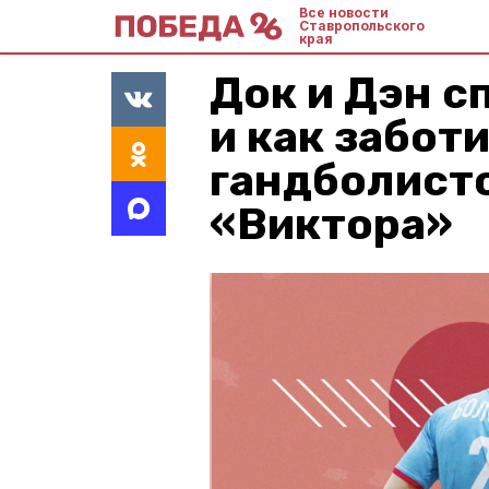
Все новости
Ставропольского
края
Док и Дэн с
и как забот
гандболист
«Виктора»