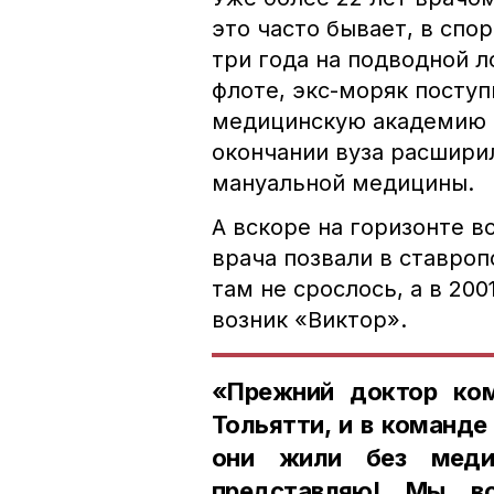
это часто бывает, в спо
три года на подводной 
флоте, экс-моряк посту
медицинскую академию н
окончании вуза расшири
мануальной медицины.
А вскоре на горизонте 
врача позвали в ставро
там не срослось, а в 20
возник «Виктор».
«Прежний доктор ко
Тольятти, и в команде
они жили без меди
представляю! Мы вс