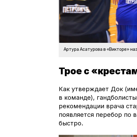
Артура Асатурова в «Викторе» н
Трое с «креста
Как утверждает Док (им
в команде), гандболист
рекомендации врача ста
появляется перебор по 
быстро.