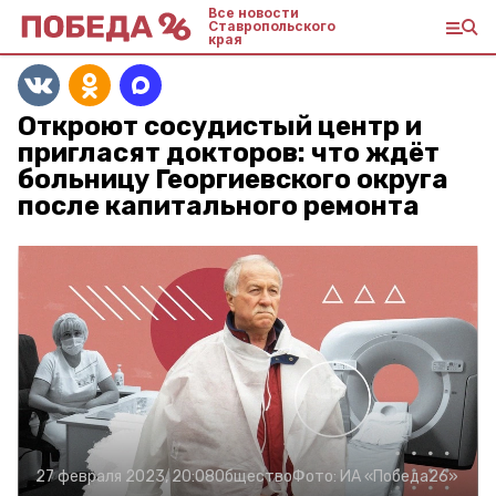
Все новости
Ставропольского
края
Откроют сосудистый центр и
пригласят докторов: что ждёт
больницу Георгиевского округа
после капитального ремонта
27 февраля 2023, 20:08
Общество
Фото:
ИА «Победа26»