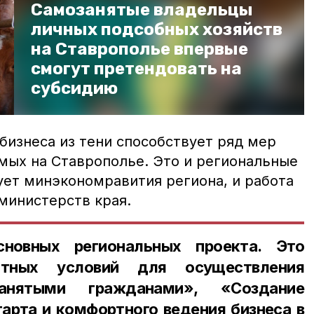
Самозанятые владельцы
личных подсобных хозяйств
на Ставрополье впервые
смогут претендовать на
субсидию
бизнеса из тени способствует ряд мер
мых на Ставрополье. Это и региональные
ует минэкономравития региона, и работа
министерств края.
новных региональных проекта. Это
ятных условий для осуществления
занятыми гражданами», «Создание
тарта и комфортного ведения бизнеса в