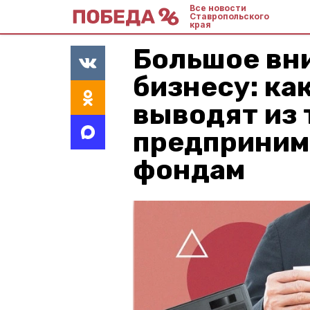
Все новости
Ставропольского
края
Большое вн
бизнесу: ка
выводят из 
предприним
фондам