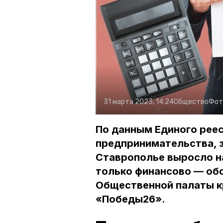
31 марта 2023, 14:24
Общество
Фот
По данным Единого реес
предпринимательства, з
Ставрополье выросло на
только финансово — об
Общественной палаты к
«Победы26».