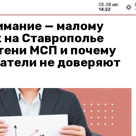
сб, 08 авг.
14:22
имание — малому
к на Ставрополье
тени МСП и почему
атели не доверяют