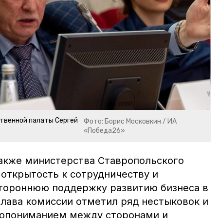
твенной палаты Сергей
Фото: Борис Московкин / ИА
«Победа26»
также министерства Ставропольского
 открытость к сотрудничеству и
стороннюю поддержку развитию бизнеса в
глава комиссии отметил ряд нестыковок и
допониманием между сторонами и