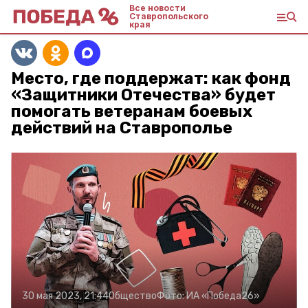
Все новости
Ставропольского
края
Место, где поддержат: как фонд
«Защитники Отечества» будет
помогать ветеранам боевых
действий на Ставрополье
30 мая 2023, 21:44
Общество
Фото:
ИА «Победа26»