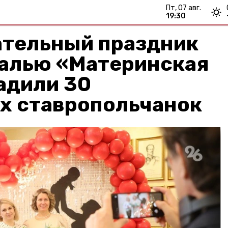
пт, 07 авг.
19:30
ательный праздник
далью «Материнская
адили 30
х ставропольчанок