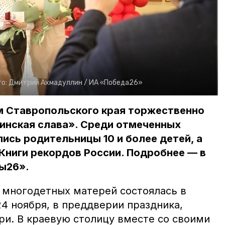
о:
Дмитрий Ахмадуллин /
ИА «Победа26»
 Ставропольского края торжественно
инская слава». Среди отмеченных
ись родительницы 10 и более детей, а
Книги рекордов России. Подробнее — в
ы26».
многодетных матерей состоялась в
4 ноября, в преддверии праздника,
и. В краевую столицу вместе со своими