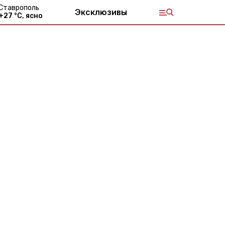
Ставрополь
Эксклюзивы
+
27
°С,
ясно