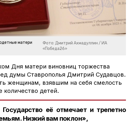
огодетные матери
Фото: Дмитрий Ахмадуллин / ИА
«Победа26»
ком Дня матери виновниц торжества
ред думы Ставрополья Дмитрий Судавцов.
ть женщинам, взявшим на себя смелость
е количество детей.
 Государство её отмечает и трепетно
емьям. Низкий вам поклон»,