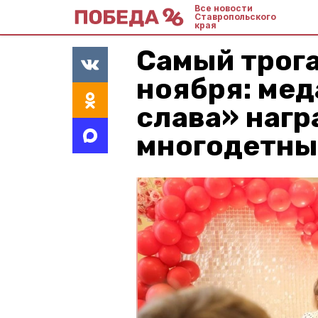
Все новости
Ставропольского
края
Самый трог
ноября: ме
слава» нагр
многодетны