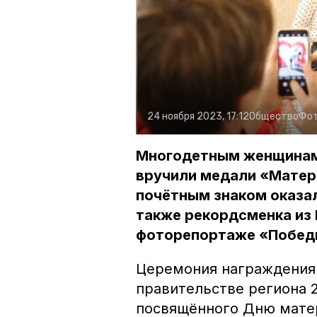
24 ноября 2023, 17:12
Общество
Фот
Многодетным женщинам
вручили медали «Матер
почётным знаком оказал
также рекордсменка из 
фоторепортаже «Побед
Церемония награждения 
правительстве региона 2
посвящённого Дню матер