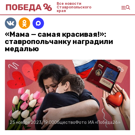
Все новости
Ставропольского
края
«Мама — самая красивая!»:
ставропольчанку наградили
медалью
25 ноября 2023, 19:00
Общество
Фото:
ИА «Победа26»