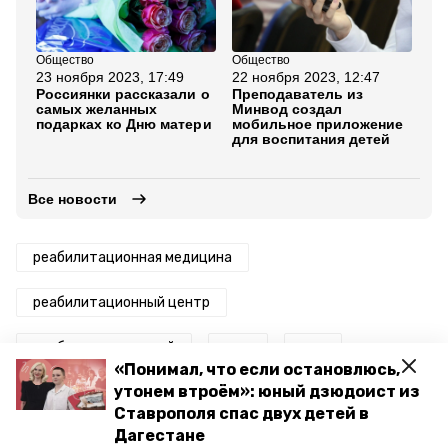
Общество
Общество
Об
23 ноября 2023, 17:49
22 ноября 2023, 12:47
18
Россиянки рассказали о
Преподаватель из
Гу
самых желанных
Минвод создал
Вл
подарках ко Дню матери
мобильное приложение
шк
для воспитания детей
по
ре
Все новости
реабилитационная медицина
реабилитационный центр
реабилитация детей
дтп
зпр
«Понимал, что если остановлюсь,
утонем втроём»: юный дзюдоист из
ставрополь
день матери
пятигорск
Ставрополя спас двух детей в
Дагестане
губернатор владимир владимиров