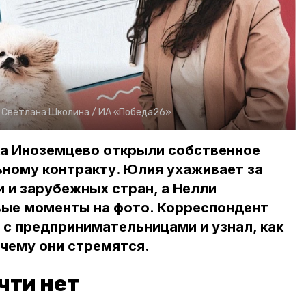
:
Светлана Школина /
ИА «Победа26»
а Иноземцево открыли собственное
ьному контракту. Юлия ухаживает за
и и зарубежных стран, а Нелли
вые моменты на фото. Корреспондент
с предпринимательницами и узнал, как
 чему они стремятся.
чти нет