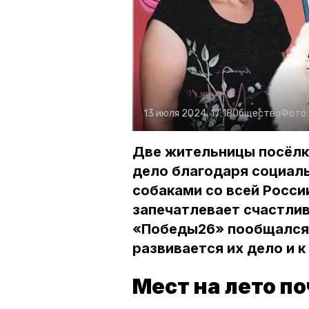
13 июля 2024, 17:18
Общество
Фото
Две жительницы посёлк
дело благодаря социал
собаками со всей Росси
запечатлевает счастли
«Победы26» пообщался 
развивается их дело и к
Мест на лето по