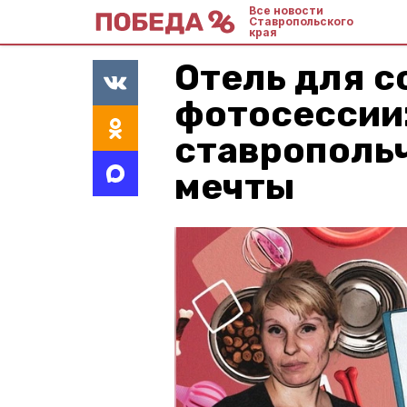
Все новости
Ставропольского
края
Отель для с
фотосессии:
ставрополь
мечты