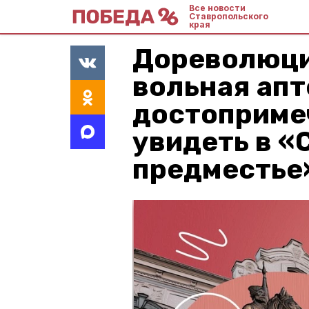
Все новости
Ставропольского
края
Дореволюци
вольная апт
достоприме
увидеть в «
предместье