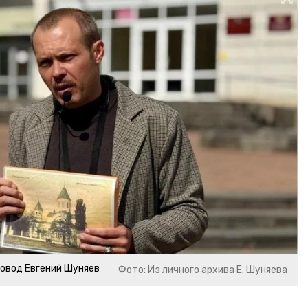
совод Евгений Шуняев
Фото: Из личного архива Е. Шуняева