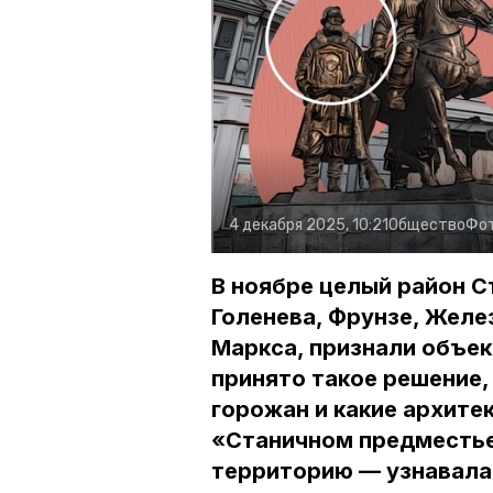
4 декабря 2025, 10:21
Общество
Фо
В ноябре целый район С
Голенева, Фрунзе, Желе
Маркса, признали объек
принято такое решение, 
горожан и какие архите
«Станичном предместье
территорию — узнавала