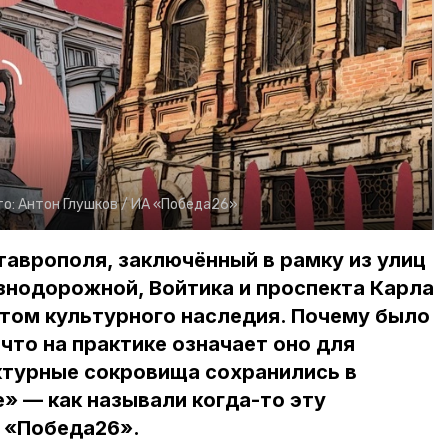
то:
Антон Глушков /
ИА «Победа26»
таврополя, заключённый в рамку из улиц
знодорожной, Войтика и проспекта Карла
том культурного наследия. Почему было
что на практике означает оно для
ктурные сокровища сохранились в
» — как называли когда-то эту
 «Победа26».