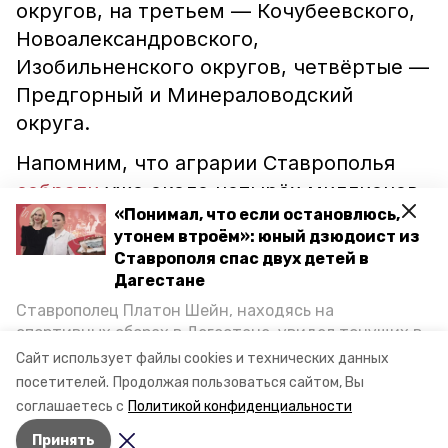
округов, на третьем — Кочубеевского,
Новоалександровского,
Изобильненского округов, четвёртые —
Предгорный и Минераловодский
округа.
Напомним, что аграрии Ставрополья
собрали
уже около четырёх миллионов
«Понимал, что если остановлюсь,
тонн зерна. На 11 июля уборка
утонем втроём»: юный дзюдоист из
проведена на 52 процентах посевных
Ставрополя спас двух детей в
площадей.
Дагестане
Ставрополец Платон Шейн, находясь на
ставропольский край
апк
аграрии
спортивных сборах в Дегестане, увидел тонущих в
Каспийском море детей и бросился на помощь. По
Сайт использует файлы cookies и технических данных
жатва
зерно
возвращении домой, отважного мальчика
посетителей.
Продолжая пользоваться сайтом, Вы
пригласили в министерство образования края и
соглашаетесь с
Политикой конфиденциальности
наградили. Корреспондент «Победы26» пообщался
Авторы:
Алина Журавлёва
Принять
с юным героем.