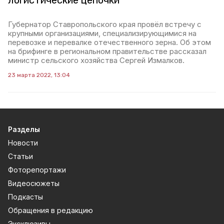
логистические цепочки
Губернатор Ставропольского края провёл встречу с
крупными организациями, специализирующимися на
перевозке и перевалке отечественного зерна. Об этом
на брифинге в региональном правительстве рассказал
министр сельского хозяйства Сергей Измалков.
23 марта 2022, 13:04
Разделы
Новости
Статьи
Фоторепортажи
Видеосюжеты
Подкасты
Обращения в редакцию
Эксклюзивы