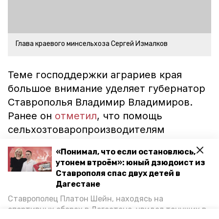
Глава краевого минсельхоза Сергей Измалков
Теме господдержки аграриев края
большое внимание уделяет губернатор
Ставрополья Владимир Владимиров.
Ранее он
отметил
, что помощь
сельхозтоваропроизводителям
позволит обеспечить
«Понимал, что если остановлюсь,
продовольственную безопасность
утонем втроём»: юный дзюдоист из
не только в регионе, но и во всей
Ставрополя спас двух детей в
стране.
Дагестане
Ставрополец Платон Шейн, находясь на
спортивных сборах в Дегестане, увидел тонущих в
ставропольский край
ставрополь