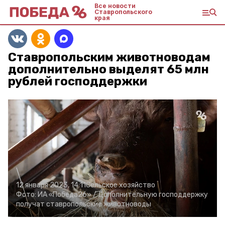
Все новости
Ставропольского
края
Ставропольским животноводам
дополнительно выделят 65 млн
рублей господдержки
12 января 2023, 14:11
Сельское хозяйство
Фото:
ИА «Победа26» /
Дополнительную господдержку
получат ставропольские животноводы